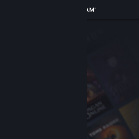
Logg inn
Butikk
Samfunn
Om
Kundestøtte
Bytt språk
Skaff deg Steam-appen på mobil
Vis skrivebordsversjon