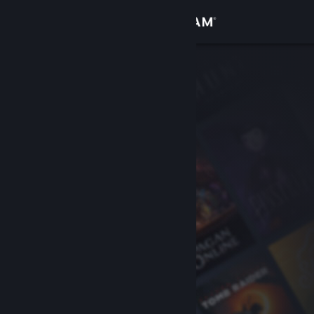
Logg inn
Butikk
Samfunn
Om
Kundestøtte
Bytt språk
Skaff deg Steam-appen på mobil
Vis skrivebordsversjon