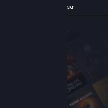
Logg inn
Butikk
Samfunn
Om
Kundestøtte
Bytt språk
Skaff deg Steam-appen på mobil
Vis skrivebordsversjon