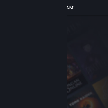
Logg inn
Butikk
Samfunn
Om
Kundestøtte
Bytt språk
Skaff deg Steam-appen på mobil
Vis skrivebordsversjon