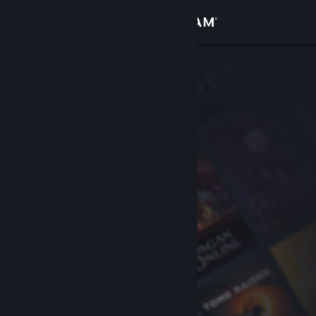
Logg inn
Butikk
Samfunn
Om
Kundestøtte
Bytt språk
Skaff deg Steam-appen på mobil
Vis skrivebordsversjon