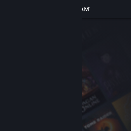
Logg inn
Butikk
Samfunn
Om
Kundestøtte
Bytt språk
Skaff deg Steam-appen på mobil
Vis skrivebordsversjon