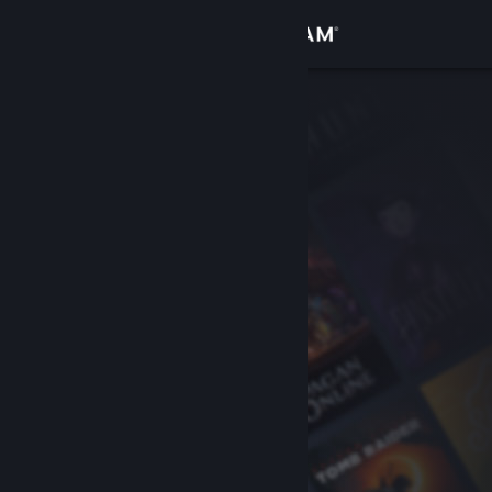
Logg inn
Butikk
Samfunn
Om
Kundestøtte
Bytt språk
Skaff deg Steam-appen på mobil
Vis skrivebordsversjon