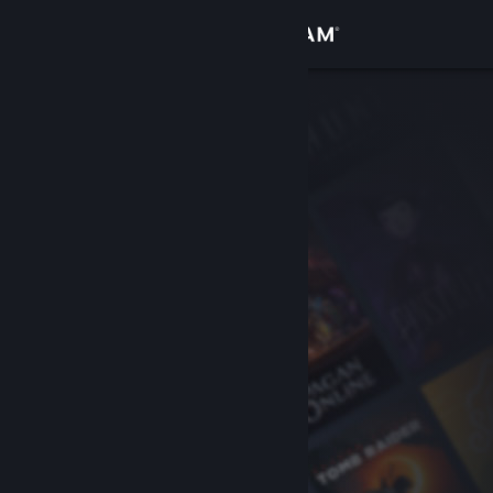
Logg inn
Butikk
Samfunn
Om
Kundestøtte
Bytt språk
Skaff deg Steam-appen på mobil
Vis skrivebordsversjon