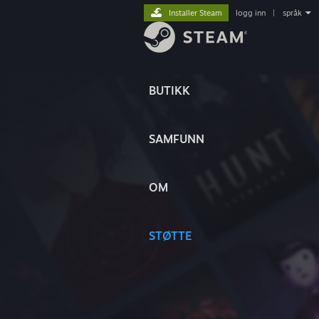
Installer Steam
logg inn
|
språk
BUTIKK
SAMFUNN
OM
STØTTE