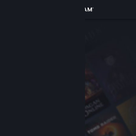
Logg inn
Butikk
Samfunn
Om
Kundestøtte
Bytt språk
Skaff deg Steam-appen på mobil
Vis skrivebordsversjon