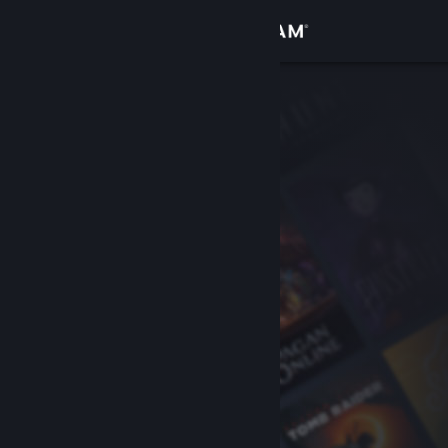
Logg inn
Butikk
Samfunn
Om
Kundestøtte
Bytt språk
Skaff deg Steam-appen på mobil
Vis skrivebordsversjon