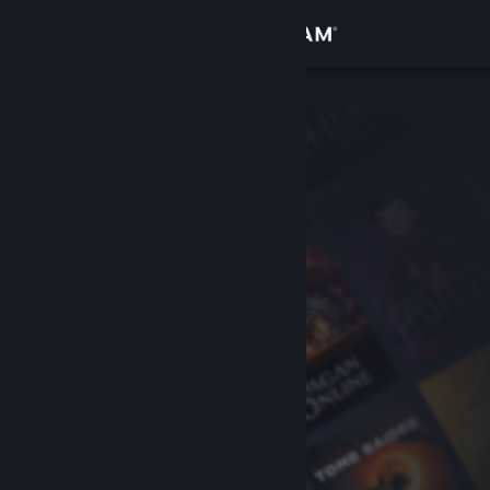
Logg inn
Butikk
Samfunn
Om
Kundestøtte
Bytt språk
Skaff deg Steam-appen på mobil
Vis skrivebordsversjon