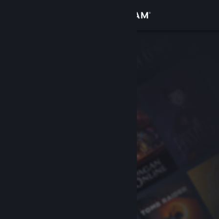
Logg inn
Butikk
Samfunn
Om
Kundestøtte
Bytt språk
Skaff deg Steam-appen på mobil
Vis skrivebordsversjon