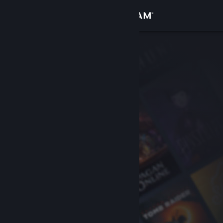
Logg inn
Butikk
Samfunn
Om
Kundestøtte
Bytt språk
Skaff deg Steam-appen på mobil
Vis skrivebordsversjon