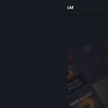
Logg inn
Butikk
Samfunn
Om
Kundestøtte
Bytt språk
Skaff deg Steam-appen på mobil
Vis skrivebordsversjon