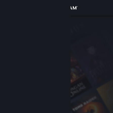
Logg inn
Butikk
Samfunn
Om
Kundestøtte
Bytt språk
Skaff deg Steam-appen på mobil
Vis skrivebordsversjon