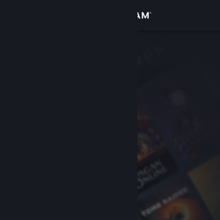
Logg inn
Butikk
Samfunn
Om
Kundestøtte
Bytt språk
Skaff deg Steam-appen på mobil
Vis skrivebordsversjon