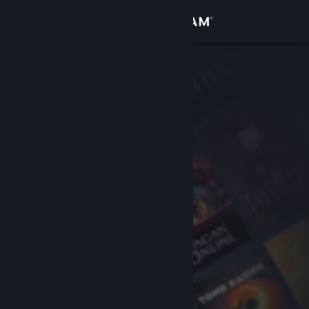
Logg inn
Butikk
Samfunn
Om
Kundestøtte
Bytt språk
Skaff deg Steam-appen på mobil
Vis skrivebordsversjon