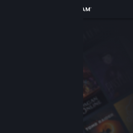
Logg inn
Butikk
Samfunn
Om
Kundestøtte
Bytt språk
Skaff deg Steam-appen på mobil
Vis skrivebordsversjon