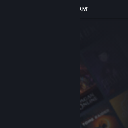
Logg inn
Butikk
Samfunn
Om
Kundestøtte
Bytt språk
Skaff deg Steam-appen på mobil
Vis skrivebordsversjon