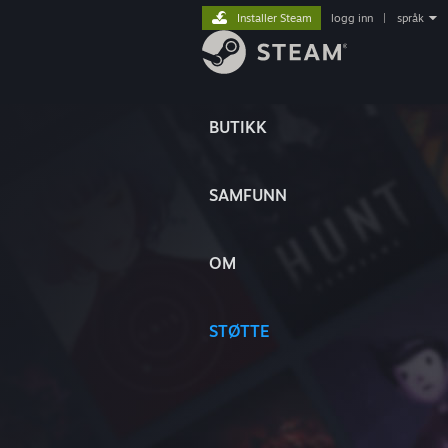
Installer Steam
logg inn
|
språk
BUTIKK
SAMFUNN
OM
STØTTE