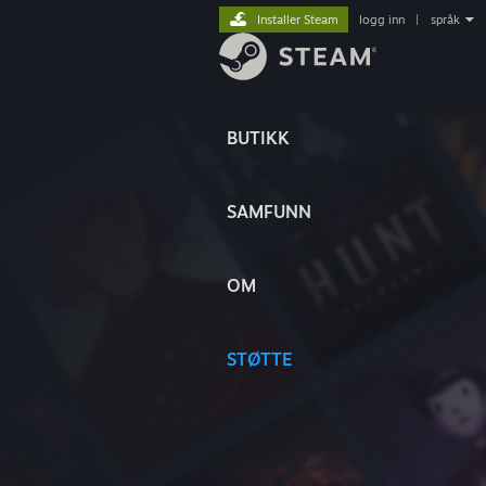
Installer Steam
logg inn
|
språk
BUTIKK
SAMFUNN
OM
STØTTE