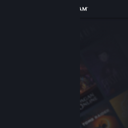
Logg inn
Butikk
Samfunn
Om
Kundestøtte
Bytt språk
Skaff deg Steam-appen på mobil
Vis skrivebordsversjon