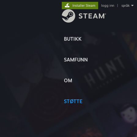
Installer Steam
logg inn
|
språk
BUTIKK
SAMFUNN
OM
STØTTE