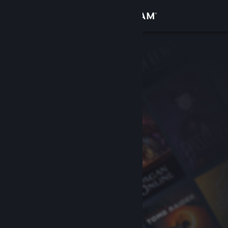
Logg inn
Butikk
Samfunn
Om
Kundestøtte
Bytt språk
Skaff deg Steam-appen på mobil
Vis skrivebordsversjon