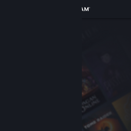
Logg inn
Butikk
Samfunn
Om
Kundestøtte
Bytt språk
Skaff deg Steam-appen på mobil
Vis skrivebordsversjon