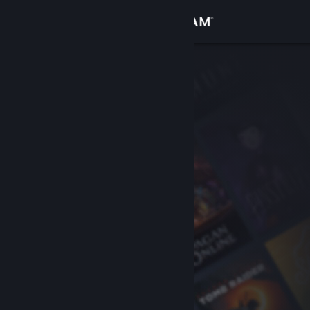
Logg inn
Butikk
Samfunn
Om
Kundestøtte
Bytt språk
Skaff deg Steam-appen på mobil
Vis skrivebordsversjon