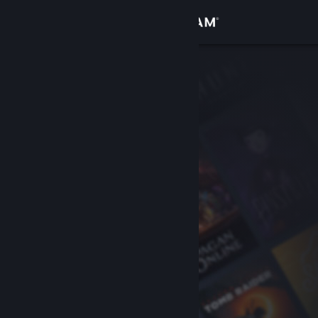
Logg inn
Butikk
Samfunn
Om
Kundestøtte
Bytt språk
Skaff deg Steam-appen på mobil
Vis skrivebordsversjon