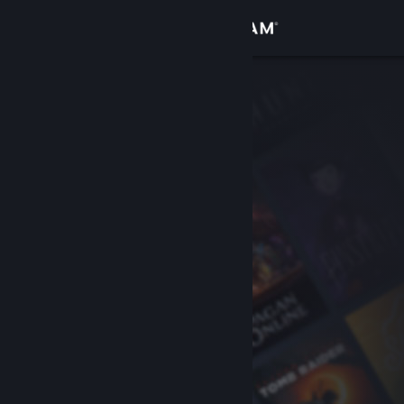
Logg inn
Butikk
Samfunn
Om
Kundestøtte
Bytt språk
Skaff deg Steam-appen på mobil
Vis skrivebordsversjon