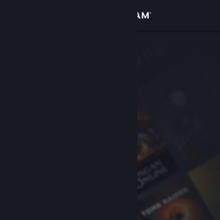
Logg inn
Butikk
Samfunn
Om
Kundestøtte
Bytt språk
Skaff deg Steam-appen på mobil
Vis skrivebordsversjon