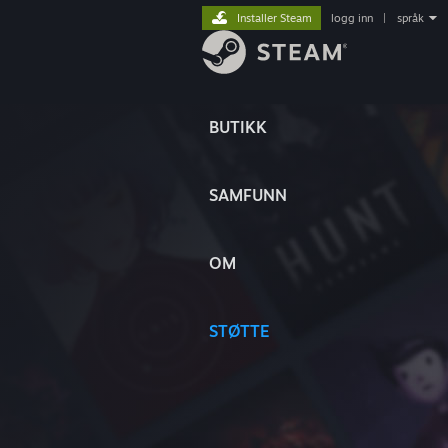
Installer Steam
logg inn
|
språk
BUTIKK
SAMFUNN
OM
STØTTE