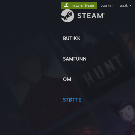
Installer Steam
logg inn
|
språk
BUTIKK
SAMFUNN
OM
STØTTE