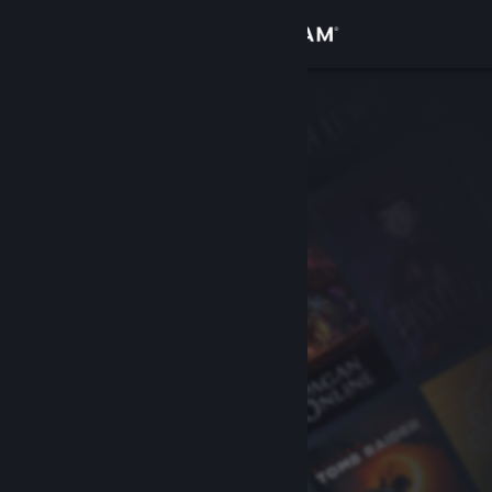
Logg inn
Butikk
Samfunn
Om
Kundestøtte
Bytt språk
Skaff deg Steam-appen på mobil
Vis skrivebordsversjon