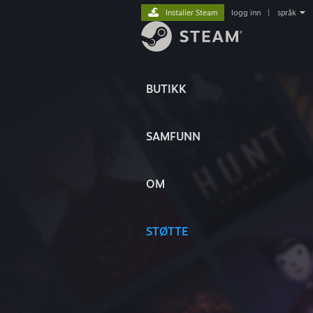
Installer Steam
logg inn
|
språk
BUTIKK
SAMFUNN
OM
STØTTE