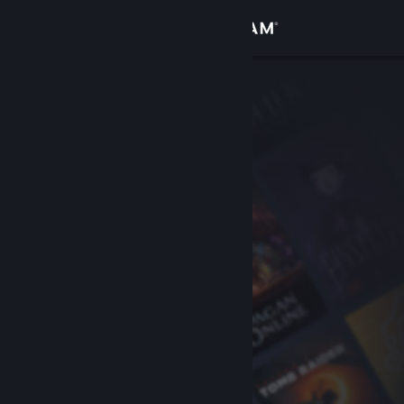
Logg inn
Butikk
Samfunn
Om
Kundestøtte
Bytt språk
Skaff deg Steam-appen på mobil
Vis skrivebordsversjon