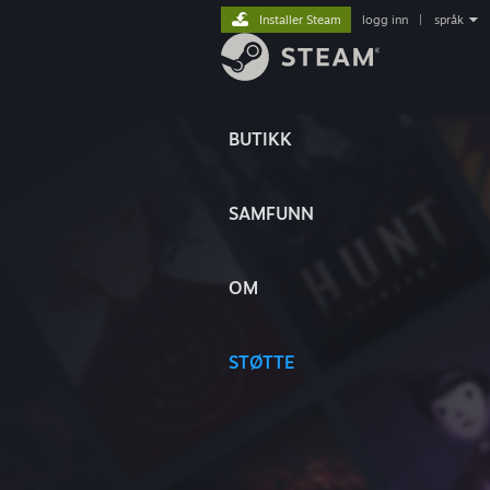
Installer Steam
logg inn
|
språk
BUTIKK
SAMFUNN
OM
STØTTE