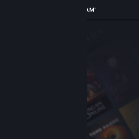
Logg inn
Butikk
Samfunn
Om
Kundestøtte
Bytt språk
Skaff deg Steam-appen på mobil
Vis skrivebordsversjon