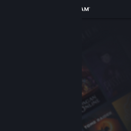
Logg inn
Butikk
Samfunn
Om
Kundestøtte
Bytt språk
Skaff deg Steam-appen på mobil
Vis skrivebordsversjon