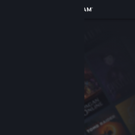
Logg inn
Butikk
Samfunn
Om
Kundestøtte
Bytt språk
Skaff deg Steam-appen på mobil
Vis skrivebordsversjon