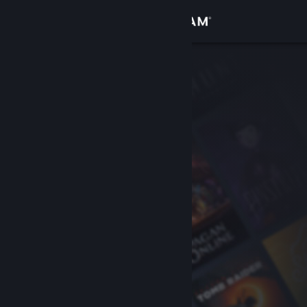
Logg inn
Butikk
Samfunn
Om
Kundestøtte
Bytt språk
Skaff deg Steam-appen på mobil
Vis skrivebordsversjon