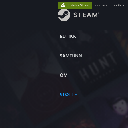
Installer Steam
logg inn
|
språk
BUTIKK
SAMFUNN
OM
STØTTE