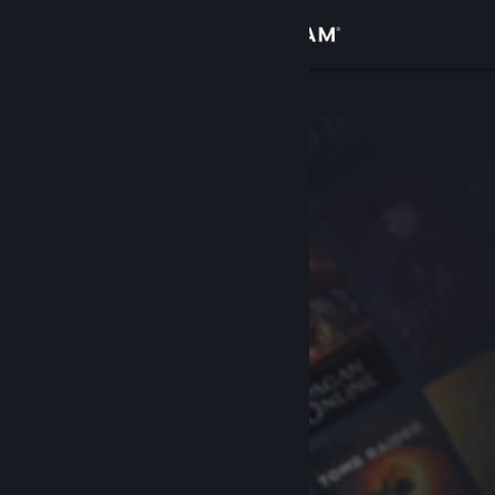
Logg inn
Butikk
Samfunn
Om
Kundestøtte
Bytt språk
Skaff deg Steam-appen på mobil
Vis skrivebordsversjon