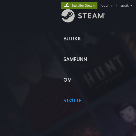
Installer Steam
logg inn
|
språk
BUTIKK
SAMFUNN
OM
STØTTE