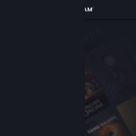
Logg inn
Butikk
Samfunn
Om
Kundestøtte
Bytt språk
Skaff deg Steam-appen på mobil
Vis skrivebordsversjon