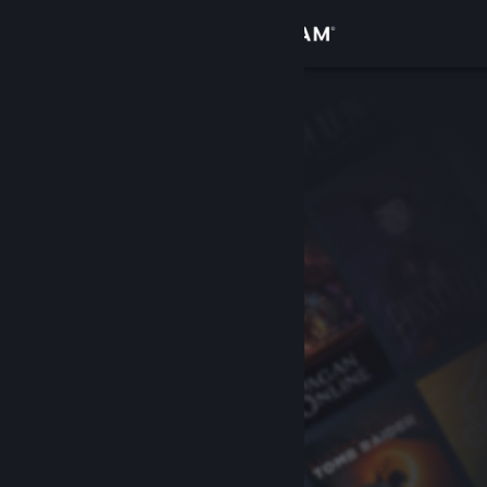
Logg inn
Butikk
Samfunn
Om
Kundestøtte
Bytt språk
Skaff deg Steam-appen på mobil
Vis skrivebordsversjon