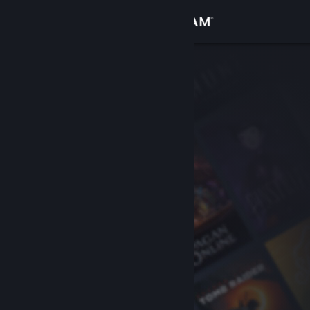
Logg inn
Butikk
Samfunn
Om
Kundestøtte
Bytt språk
Skaff deg Steam-appen på mobil
Vis skrivebordsversjon