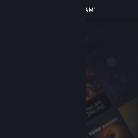
Logg inn
Butikk
Samfunn
Om
Kundestøtte
Bytt språk
Skaff deg Steam-appen på mobil
Vis skrivebordsversjon