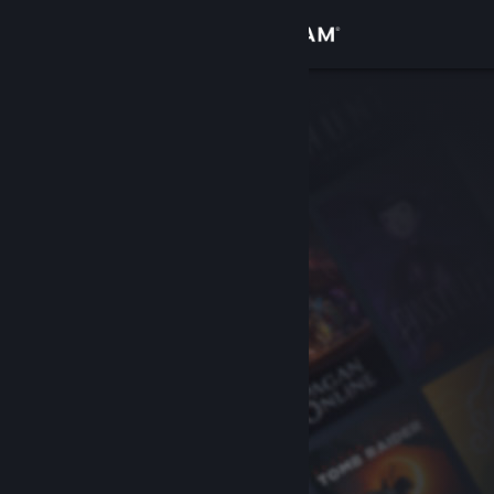
Logg inn
Butikk
Samfunn
Om
Kundestøtte
Bytt språk
Skaff deg Steam-appen på mobil
Vis skrivebordsversjon