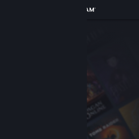
Logg inn
Butikk
Samfunn
Om
Kundestøtte
Bytt språk
Skaff deg Steam-appen på mobil
Vis skrivebordsversjon