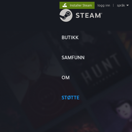
Installer Steam
logg inn
|
språk
BUTIKK
SAMFUNN
OM
STØTTE